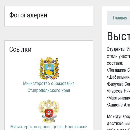
Фотогалереи
Вы зд
Главная
Выс
Ссылки
Студенты И
стали участ
составе:
•Лагашкин С
•Шабельник
Министерство образования
•Базуева С
Ставропольского края
•Фурсов Ни
•Мартыненк
•Ашионе Ал
Международ
достижений 
Министерство просвещения Российской