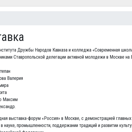
есь
тавка
нститута Дружбы Народов Кавказа и колледжа «Современная школ
никами Ставропольской делегации активной молодежи в Москве на
тепан
ова Валерия
амира
кита
о Максим
ександр.
ная выставка-форум «Россия» в Москве, с демонстрацией главных
в науке, промышленности, поддержании традиций и развитии культ