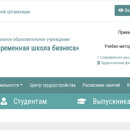
Ве
ной организации
Прием
альное образовательное учреждение
Учебно-метод
временная школа бизнеса»
Современная школ
Буденновский фи
иальности
Центр трудоустройства
Расписание занятий
К
Студентам
Выпускник