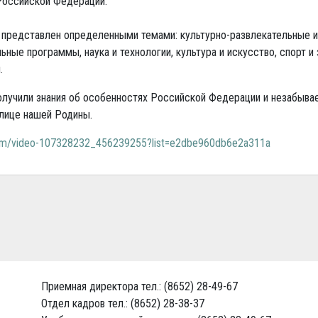
Российской Федерации.
 представлен определенными темами: культурно-развлекательные и
ьные программы, наука и технологии, культура и искусство, спорт и
и.
олучили знания об особенностях Российской Федерации и незабыва
лице нашей Родины.
com/video-107328232_456239255?list=e2dbe960db6e2a311a
Приемная директора тел.: (8652) 28-49-67
Отдел кадров тел.: (8652) 28-38-37