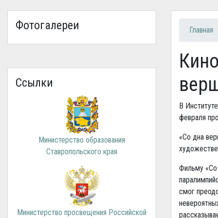
Фотогалереи
Вы зд
Главная
Кино
вер
Ссылки
В Институт
февраля пр
«Со дна вер
Министерство образования
художествен
Ставропольского края
Фильму «Со 
паралимпийс
смог преодо
невероятных
Министерство просвещения Российской
рассказывае