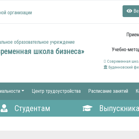
Ве
ной организации
Прием
альное образовательное учреждение
Учебно-метод
временная школа бизнеса»
Современная школ
Буденновский фи
иальности
Центр трудоустройства
Расписание занятий
К
Студентам
Выпускник