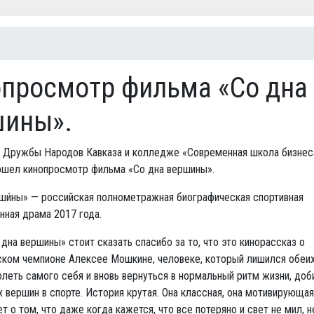
есь
просмотр фильма «Со дна
шины».
е Дружбы Народов Кавказа и колледже «Современная школа бизнес
ошел кинопросмотр фильма «Со дна вершины».
ши́ны» — российская полнометражная биографическая спортивная
ная драма 2017 года.
дна вершины» стоит сказать спасибо за то, что это кинорассказ о
ком чемпионе Алексее Мошкине, человеке, который лишился обеих 
леть самого себя и вновь вернуться в нормальный ритм жизни, до
 вершин в спорте. История крутая. Она классная, она мотивирующая
т о том, что даже когда кажется, что все потеряно и свет не мил, 