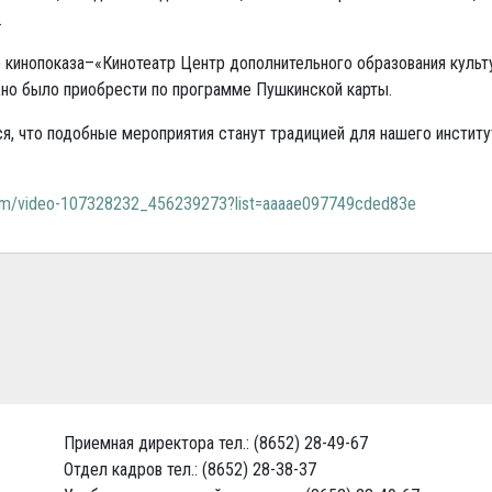
.
 кинопоказа–«Кинотеатр Центр дополнительного образования культ
но было приобрести по программе Пушкинской карты.
, что подобные мероприятия станут традицией для нашего институ
com/video-107328232_456239273?list=aaaae097749cded83e
Приемная директора тел.: (8652) 28-49-67
Отдел кадров тел.: (8652) 28-38-37