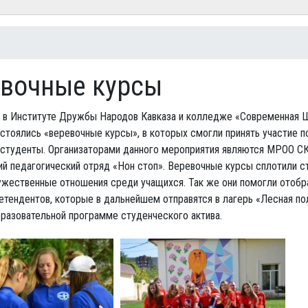
есь
вочные курсы
я в Институте Дружбы Народов Кавказа и колледже «Современная 
стоялись «веревочные курсы», в которых смогли принять участие 
 студенты. Организаторами данного мероприятия являются МРОО С
й педагогический отряд «Нон стоп». Веревочные курсы сплотили с
ужественные отношения среди учащихся. Так же они помогли отобр
етендентов, которые в дальнейшем отправятся в лагерь «Лесная по
бразовательной программе студенческого актива.