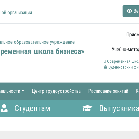
Ве
ной организации
Прием
альное образовательное учреждение
Учебно-метод
временная школа бизнеса»
Современная школ
Буденновский фи
иальности
Центр трудоустройства
Расписание занятий
К
Студентам
Выпускник