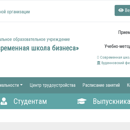
Ве
ной организации
Прием
альное образовательное учреждение
Учебно-метод
временная школа бизнеса»
Современная школ
Буденновский фи
иальности
Центр трудоустройства
Расписание занятий
К
Студентам
Выпускник