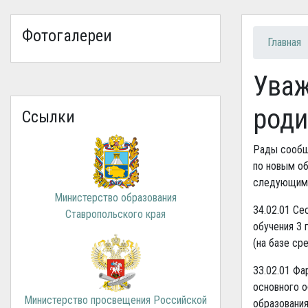
Фотогалереи
Вы зд
Главная
Уваж
роди
Ссылки
Рады сообщ
по новым о
следующим 
Министерство образования
34.02.01 Се
Ставропольского края
обучения 3 
(на базе ср
33.02.01 Фа
основного о
Министерство просвещения Российской
образования