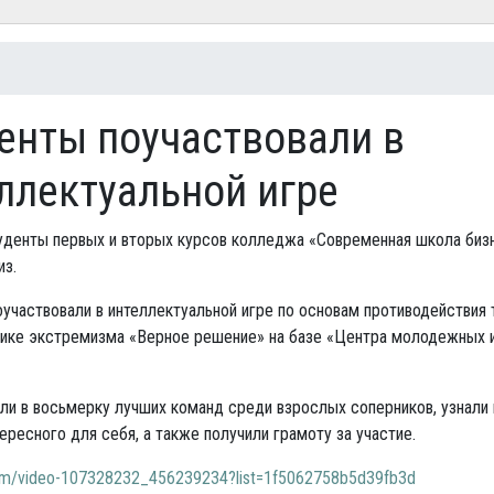
есь
енты поучаствовали в
ллектуальной игре
туденты первых и вторых курсов колледжа «Современная школа биз
из.
участвовали в интеллектуальной игре по основам противодействия
тике экстремизма «Верное решение» на базе «Центра молодежных 
.
ли в восьмерку лучших команд среди взрослых соперников, узнали
тересного для себя, а также получили грамоту за участие.
com/video-107328232_456239234?list=1f5062758b5d39fb3d