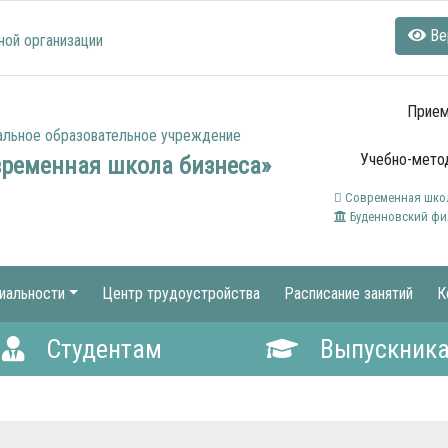
Ве
ной организации
Прием
альное образовательное учреждение
Учебно-метод
временная школа бизнеса»
Современная школ
Буденновский фи
иальности
Центр трудоустройства
Расписание занятий
К
Студентам
Выпускник