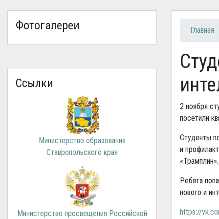
Фотогалереи
Вы зд
Главная
Студ
инте
Ссылки
2 ноября с
посетили кв
Студенты по
Министерство образования
и профилак
Ставропольского края
«Трамплин»
Ребята попа
нового и ин
https://vk.
Министерство просвещения Российской