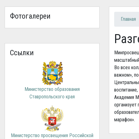
Фотогалереи
Вы зд
Главная
Разг
Ссылки
Минпросвеще
масштабный 
Во всех кол
важном», п
Центральны
Министерство образования
воспитание,
Ставропольского края
Академия М
организует 
образовател
марафон».
Министерство просвещения Российской