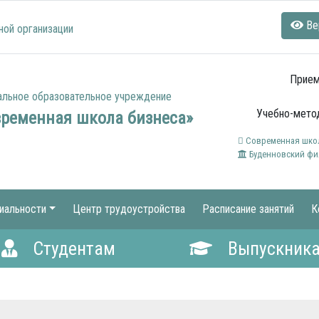
Ве
ной организации
Прием
альное образовательное учреждение
Учебно-метод
временная школа бизнеса»
Современная школ
Буденновский фи
иальности
Центр трудоустройства
Расписание занятий
К
Студентам
Выпускник