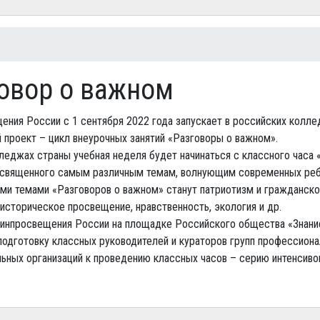
есь
овор о важном
ния России с 1 сентября 2022 года запускает в российских колл
проект – цикл внеурочных занятий «Разговоры о важном».
леджах страны учебная неделя будет начинаться с классного часа 
освященного самым различным темам, волнующим современных реб
ми темами «Разговоров о важном» станут патриотизм и гражданск
 историческое просвещение, нравственность, экология и др.
инпросвещения России на площадке Российского общества «Знани
подготовку классных руководителей и кураторов групп профессион
ьных организаций к проведению классных часов – серию интенсив